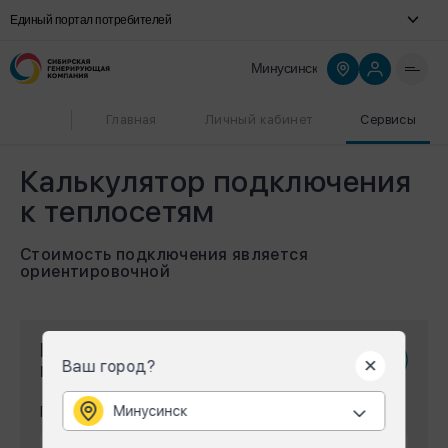
Единый портал потребителей
Минусинск
Главная
Личный кабинет
Сервисы
Калькулятор подключения
к теплосетям
Стоимость подключения является
ориентировочной
Калькулятор
Ваш город?
подключений
Минусинск
Подключаемая нагрузка, Гкал/час